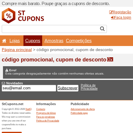
Compre mais barato. Poupe
Lojas
Cupons
Amo
Página principal
> código p