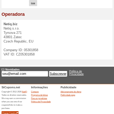
Formulário de conta
Se tem alguma pergunta, id
qualquer proposta, pode co
do seguinte formulário.
We speak:
English
,
Czech
E-mail:
Mensagem: