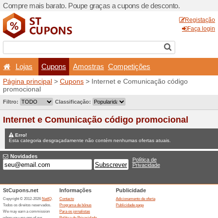
Compre mais barato. Poupe
Lojas
Cupons
Amo
Página principal
>
Cupons
>