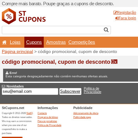
Compre mais barato. Poupe
Lojas
Cupons
Amo
Página principal
> código p